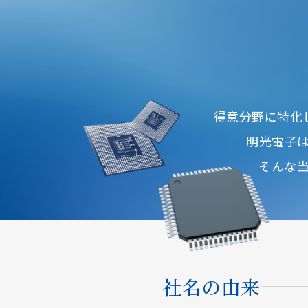
得意分野に特化
明光電子
そんな
社名の由来