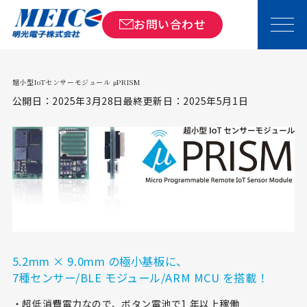
トップ
商品情報
超小型IoTセンサーモジュール μPRISM
お問い合わせ
超小型IoTセンサーモジュール μPRISM
公開日：2025年3月28日
最終更新日：2025年5月1日
5.2mm × 9.0mm の極小基板に、
7種センサー/BLE モジュール/ARM MCU を搭載！
・超低消費電力なので、ボタン電池で1 年以上稼働